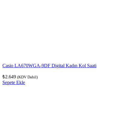
Casio LA670WGA-9DF Digital Kadın Kol Saati
₺
2.649
(KDV Dahil)
Sepete Ekle