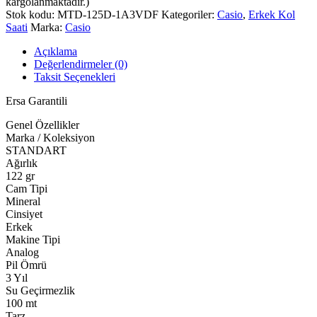
kargolanmaktadır.)
Stok kodu:
MTD-125D-1A3VDF
Kategoriler:
Casio
,
Erkek Kol
Saati
Marka:
Casio
Açıklama
Değerlendirmeler (0)
Taksit Seçenekleri
Ersa Garantili
Genel Özellikler
Marka / Koleksiyon
STANDART
Ağırlık
122 gr
Cam Tipi
Mineral
Cinsiyet
Erkek
Makine Tipi
Analog
Pil Ömrü
3 Yıl
Su Geçirmezlik
100 mt
Tarz