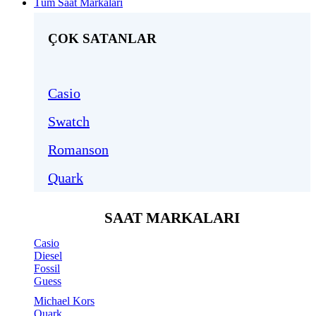
Tüm Saat Markaları
ÇOK SATANLAR
Casio
Swatch
Romanson
Quark
SAAT MARKALARI
Casio
Diesel
Fossil
Guess
Michael Kors
Quark