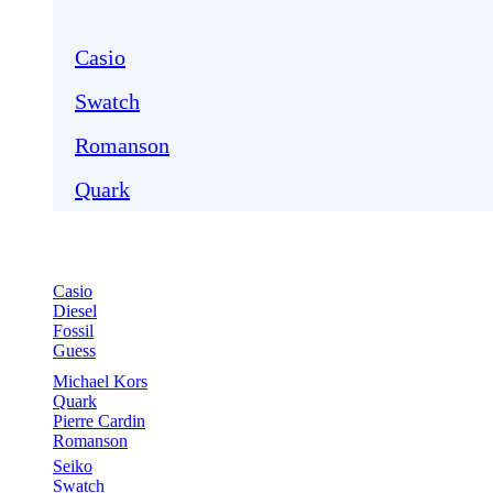
Casio
Swatch
Romanson
Quark
Casio
Diesel
Fossil
Guess
Michael Kors
Quark
Pierre Cardin
Romanson
Seiko
Swatch