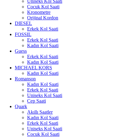
Uniseks Kol Saati
Çocuk Kol Saati
Kronometre
Orijinal Kordon
DIESEL
Erkek Kol Saati
FOSSIL
Erkek Kol Saati
Kadın Kol Saati
Guess
Erkek Kol Saati
Kadın Kol Saati
MICHAEL KORS
Kadın Kol Saati
Romanson
Kadın Kol Saati
Erkek Kol Saati
Uniseks Kol Saati
Cep Saati
Quark
Akıllı Saatler
Kadın Kol Saati
Erkek Kol Saati
Uniseks Kol Saati
Çocuk Kol Saati