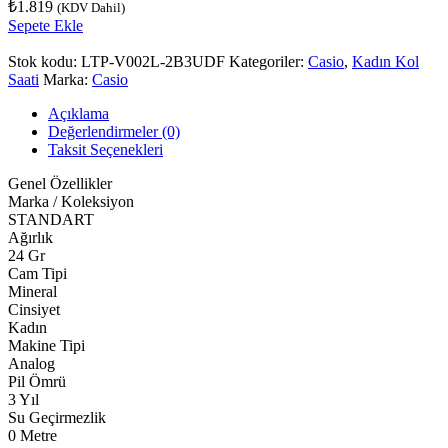
₺
1.819
(KDV Dahil)
Sepete Ekle
Stok kodu:
LTP-V002L-2B3UDF
Kategoriler:
Casio
,
Kadın Kol
Saati
Marka:
Casio
Açıklama
Değerlendirmeler (0)
Taksit Seçenekleri
Genel Özellikler
Marka / Koleksiyon
STANDART
Ağırlık
24 Gr
Cam Tipi
Mineral
Cinsiyet
Kadın
Makine Tipi
Analog
Pil Ömrü
3 Yıl
Su Geçirmezlik
0 Metre