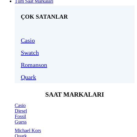
Tüm Saat Markaları
ÇOK SATANLAR
Casio
Swatch
Romanson
Quark
SAAT MARKALARI
Casio
Diesel
Fossil
Guess
Michael Kors
Quark