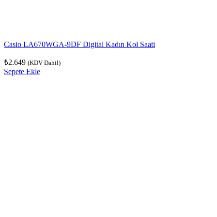
Casio LA670WGA-9DF Digital Kadın Kol Saati
₺
2.649
(KDV Dahil)
Sepete Ekle