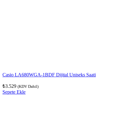
Casio LA680WGA-1BDF Dijital Uniseks Saati
₺
3.529
(KDV Dahil)
Sepete Ekle