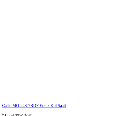
Casio MQ-24S-7BDF Erkek Kol Saati
₺
1.839
(KDV Dahil)