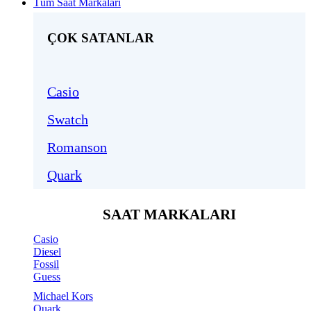
Tüm Saat Markaları
ÇOK SATANLAR
Casio
Swatch
Romanson
Quark
SAAT MARKALARI
Casio
Diesel
Fossil
Guess
Michael Kors
Quark