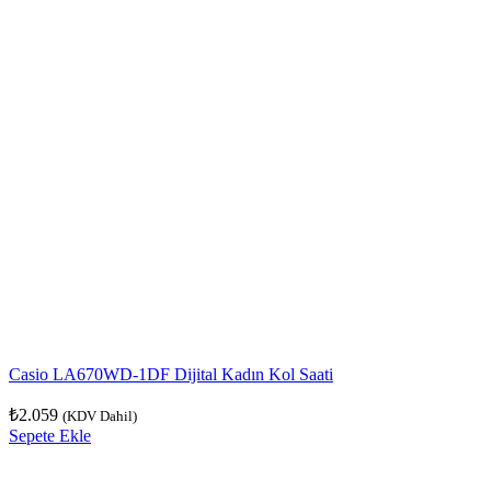
Casio LA670WD-1DF Dijital Kadın Kol Saati
₺
2.059
(KDV Dahil)
Sepete Ekle