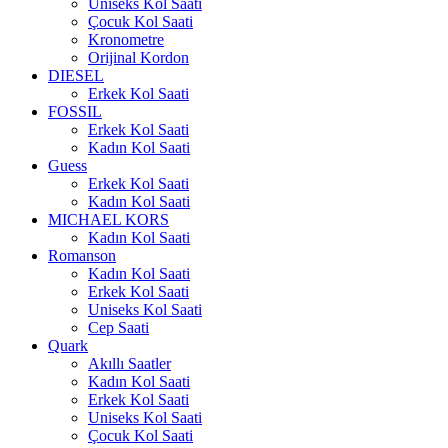
Uniseks Kol Saati
Çocuk Kol Saati
Kronometre
Orijinal Kordon
DIESEL
Erkek Kol Saati
FOSSIL
Erkek Kol Saati
Kadın Kol Saati
Guess
Erkek Kol Saati
Kadın Kol Saati
MICHAEL KORS
Kadın Kol Saati
Romanson
Kadın Kol Saati
Erkek Kol Saati
Uniseks Kol Saati
Cep Saati
Quark
Akıllı Saatler
Kadın Kol Saati
Erkek Kol Saati
Uniseks Kol Saati
Çocuk Kol Saati