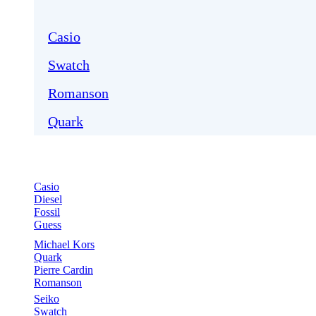
Casio
Swatch
Romanson
Quark
Casio
Diesel
Fossil
Guess
Michael Kors
Quark
Pierre Cardin
Romanson
Seiko
Swatch