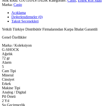
Stok kodu:
GA-110AS-5ADR
Kategoriler:
Casio
,
Erkek Kol Saati
Marka:
Casio
Açıklama
Değerlendirmeler (0)
Taksit Seçenekleri
Yetkili Türkiye Distribütör Firmalarından Karpa İthalat Garantili
Genel Özellikler
Marka / Koleksiyon
G-SHOCK
Ağırlık
72 gr
Alarm
5
Cam Tipi
Mineral
Cinsiyet
Erkek
Makine Tipi
Analog / Digital
Pil Ömrü
2 Yıl
Su Geçirmezlik