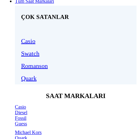
Tüm Saat Markaları
ÇOK SATANLAR
Casio
Swatch
Romanson
Quark
SAAT MARKALARI
Casio
Diesel
Fossil
Guess
Michael Kors
Quark