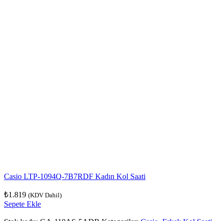
Casio LTP-1094Q-7B7RDF Kadın Kol Saati
₺
1.819
(KDV Dahil)
Sepete Ekle