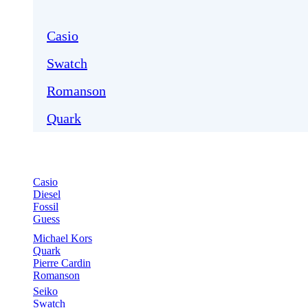
Casio
Swatch
Romanson
Quark
Casio
Diesel
Fossil
Guess
Michael Kors
Quark
Pierre Cardin
Romanson
Seiko
Swatch