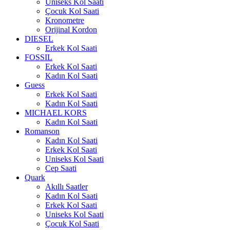
Uniseks Kol Saati
Çocuk Kol Saati
Kronometre
Orijinal Kordon
DIESEL
Erkek Kol Saati
FOSSIL
Erkek Kol Saati
Kadın Kol Saati
Guess
Erkek Kol Saati
Kadın Kol Saati
MICHAEL KORS
Kadın Kol Saati
Romanson
Kadın Kol Saati
Erkek Kol Saati
Uniseks Kol Saati
Cep Saati
Quark
Akıllı Saatler
Kadın Kol Saati
Erkek Kol Saati
Uniseks Kol Saati
Çocuk Kol Saati