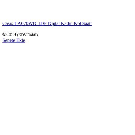
Casio LA670WD-1DF Dijital Kadın Kol Saati
₺
2.059
(KDV Dahil)
Sepete Ekle