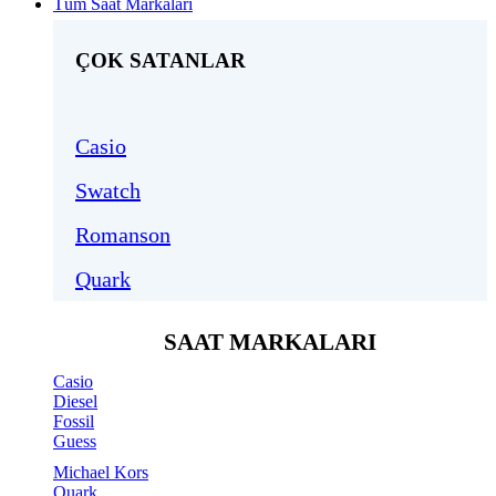
Tüm Saat Markaları
ÇOK SATANLAR
Casio
Swatch
Romanson
Quark
SAAT MARKALARI
Casio
Diesel
Fossil
Guess
Michael Kors
Quark