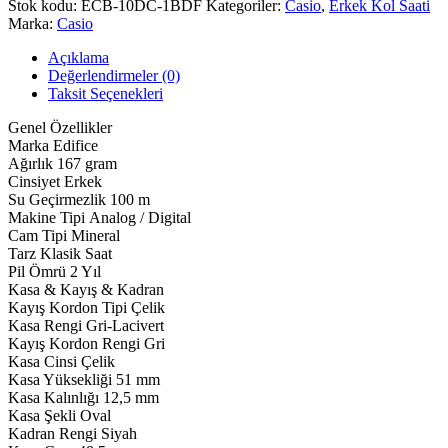
Stok kodu:
ECB-10DC-1BDF
Kategoriler:
Casio
,
Erkek Kol Saati
Marka:
Casio
Açıklama
Değerlendirmeler (0)
Taksit Seçenekleri
Genel Özellikler
Marka Edifice
Ağırlık 167 gram
Cinsiyet Erkek
Su Geçirmezlik 100 m
Makine Tipi Analog / Digital
Cam Tipi Mineral
Tarz Klasik Saat
Pil Ömrü 2 Yıl
Kasa & Kayış & Kadran
Kayış Kordon Tipi Çelik
Kasa Rengi Gri-Lacivert
Kayış Kordon Rengi Gri
Kasa Cinsi Çelik
Kasa Yüksekliği 51 mm
Kasa Kalınlığı 12,5 mm
Kasa Şekli Oval
Kadran Rengi Siyah