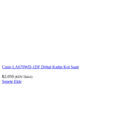
Casio LA670WD-1DF Dijital Kadın Kol Saati
₺
2.059
(KDV Dahil)
Sepete Ekle