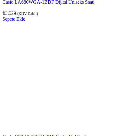
Casio LA680WGA-1BDF Dijital Uniseks Saati
₺
3.529
(KDV Dahil)
Sepete Ekle