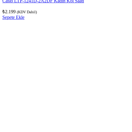
Casio LTP-1241D-2A2DF Kadın Kol Saati
₺
2.199
(KDV Dahil)
Sepete Ekle