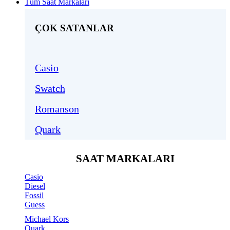
Tüm Saat Markaları
ÇOK SATANLAR
Casio
Swatch
Romanson
Quark
SAAT MARKALARI
Casio
Diesel
Fossil
Guess
Michael Kors
Quark