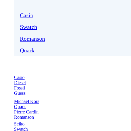
Casio
Swatch
Romanson
Quark
Casio
Diesel
Fossil
Guess
Michael Kors
Quark
Pierre Cardin
Romanson
Seiko
Swatch