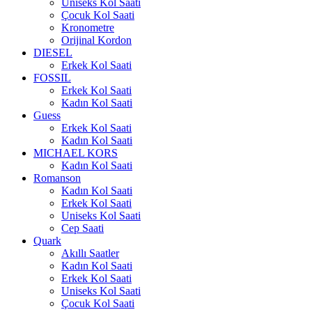
Uniseks Kol Saati
Çocuk Kol Saati
Kronometre
Orijinal Kordon
DIESEL
Erkek Kol Saati
FOSSIL
Erkek Kol Saati
Kadın Kol Saati
Guess
Erkek Kol Saati
Kadın Kol Saati
MICHAEL KORS
Kadın Kol Saati
Romanson
Kadın Kol Saati
Erkek Kol Saati
Uniseks Kol Saati
Cep Saati
Quark
Akıllı Saatler
Kadın Kol Saati
Erkek Kol Saati
Uniseks Kol Saati
Çocuk Kol Saati