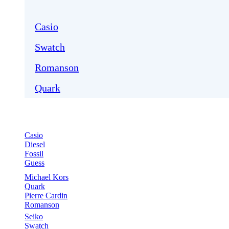
Casio
Swatch
Romanson
Quark
Casio
Diesel
Fossil
Guess
Michael Kors
Quark
Pierre Cardin
Romanson
Seiko
Swatch