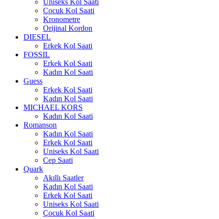
Uniseks Kol Saati
Çocuk Kol Saati
Kronometre
Orijinal Kordon
DIESEL
Erkek Kol Saati
FOSSIL
Erkek Kol Saati
Kadın Kol Saati
Guess
Erkek Kol Saati
Kadın Kol Saati
MICHAEL KORS
Kadın Kol Saati
Romanson
Kadın Kol Saati
Erkek Kol Saati
Uniseks Kol Saati
Cep Saati
Quark
Akıllı Saatler
Kadın Kol Saati
Erkek Kol Saati
Uniseks Kol Saati
Çocuk Kol Saati