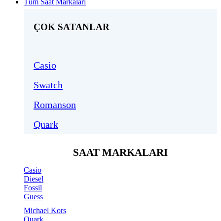
Tüm Saat Markaları
ÇOK SATANLAR
Casio
Swatch
Romanson
Quark
SAAT MARKALARI
Casio
Diesel
Fossil
Guess
Michael Kors
Quark