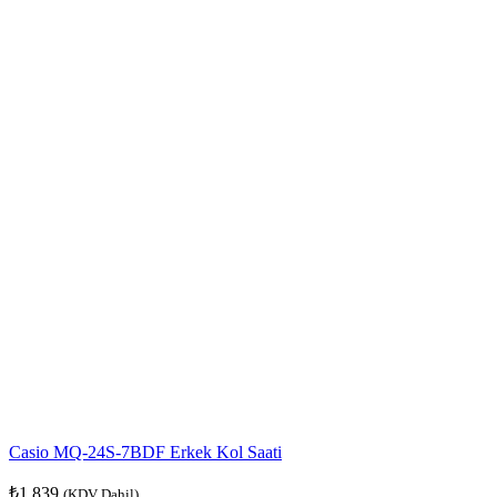
Casio MQ-24S-7BDF Erkek Kol Saati
₺
1.839
(KDV Dahil)