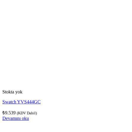
Stokta yok
Swatch YVS444GC
₺
9.539
(KDV Dahil)
Devamını oku