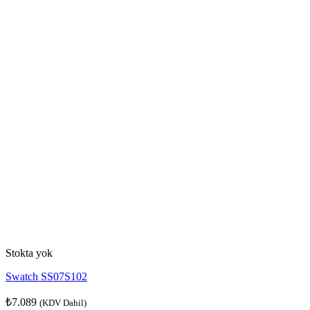
Stokta yok
Swatch SS07S102
₺
7.089
(KDV Dahil)