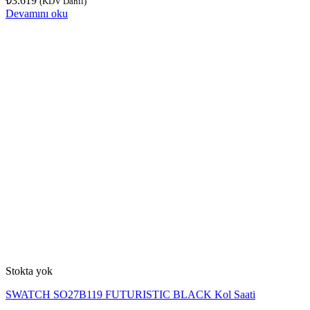
₺
3.619
(KDV Dahil)
Devamını oku
Stokta yok
SWATCH SO27B119 FUTURISTIC BLACK Kol Saati