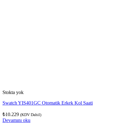
Stokta yok
Swatch YIS401GC Otomatik Erkek Kol Saati
₺
10.229
(KDV Dahil)
Devamını oku