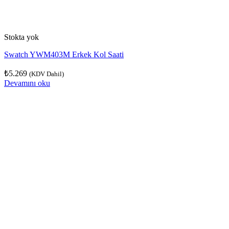
Stokta yok
Swatch YWM403M Erkek Kol Saati
₺
5.269
(KDV Dahil)
Devamını oku