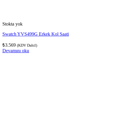
Stokta yok
Swatch YVS499G Erkek Kol Saati
₺
3.569
(KDV Dahil)
Devamını oku