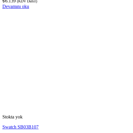
₺
6.139
(KDV Dahil)
Devamını oku
Stokta yok
Swatch SB03B107