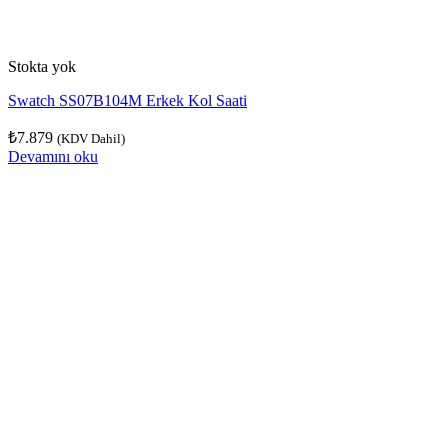
Stokta yok
Swatch SS07B104M Erkek Kol Saati
₺
7.879
(KDV Dahil)
Devamını oku