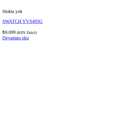
Stokta yok
SWATCH YVS495G
₺
9.099
(KDV Dahil)
Devamını oku