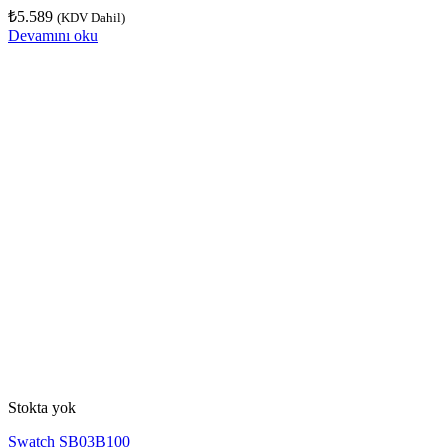
₺
5.589
(KDV Dahil)
Devamını oku
Stokta yok
Swatch SB03B100