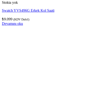
Stokta yok
Swatch YVS496G Erkek Kol Saati
₺
9.099
(KDV Dahil)
Devamını oku