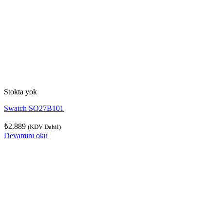
Stokta yok
Swatch SO27B101
₺
2.889
(KDV Dahil)
Devamını oku