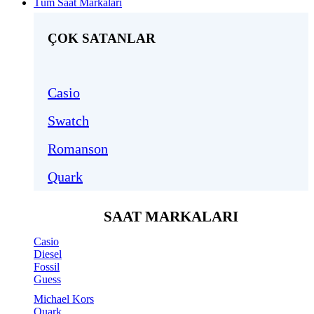
Tüm Saat Markaları
ÇOK SATANLAR
Casio
Swatch
Romanson
Quark
SAAT MARKALARI
Casio
Diesel
Fossil
Guess
Michael Kors
Quark