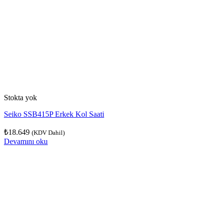
Stokta yok
Seiko SSB415P Erkek Kol Saati
₺
18.649
(KDV Dahil)
Devamını oku