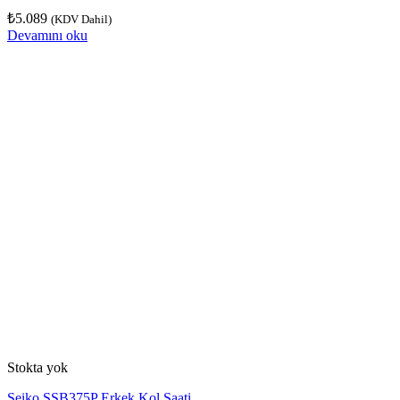
₺
5.089
(KDV Dahil)
Devamını oku
Stokta yok
Seiko SSB375P Erkek Kol Saati