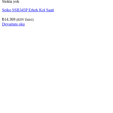
Stokta yok
Seiko SSB345P Erkek Kol Saati
₺
14.369
(KDV Dahil)
Devamını oku