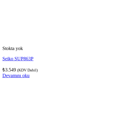
Stokta yok
Seiko SUP863P
₺
3.549
(KDV Dahil)
Devamını oku