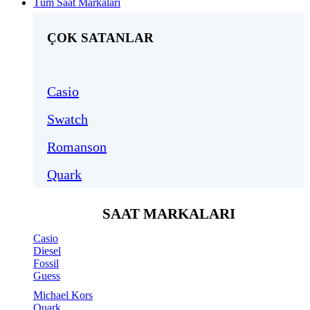
Tüm Saat Markaları
ÇOK SATANLAR
Casio
Swatch
Romanson
Quark
SAAT MARKALARI
Casio
Diesel
Fossil
Guess
Michael Kors
Quark