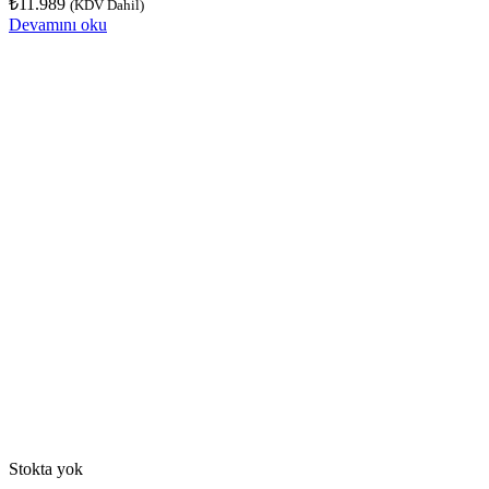
₺
11.989
(KDV Dahil)
Devamını oku
Stokta yok