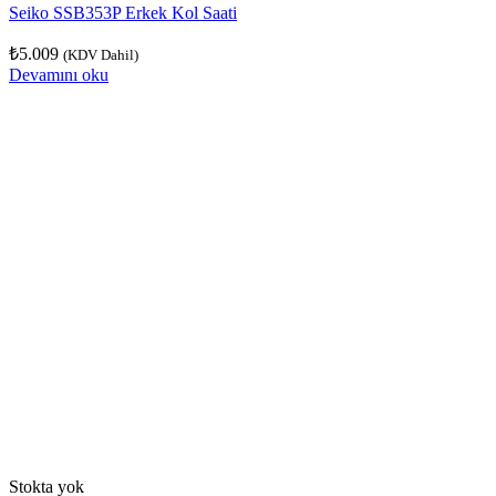
Seiko SSB353P Erkek Kol Saati
₺
5.009
(KDV Dahil)
Devamını oku
Stokta yok