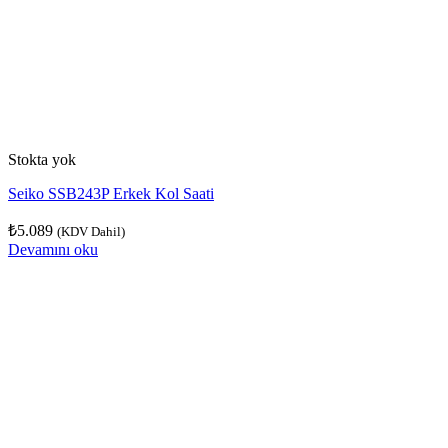
Stokta yok
Seiko SSB243P Erkek Kol Saati
₺
5.089
(KDV Dahil)
Devamını oku