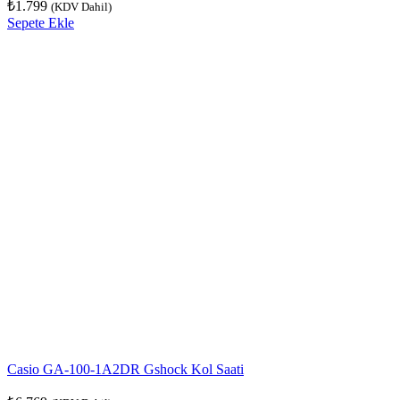
₺
1.799
(KDV Dahil)
Sepete Ekle
Casio GA-100-1A2DR Gshock Kol Saati