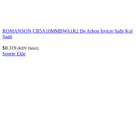
ROMANSON CB5A10MMBWA1R2 De Arbon İsviçre Safir Kol
Saati
₺
8.319
(KDV Dahil)
Sepete Ekle