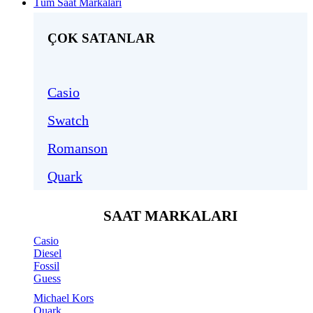
Tüm Saat Markaları
ÇOK SATANLAR
Casio
Swatch
Romanson
Quark
SAAT MARKALARI
Casio
Diesel
Fossil
Guess
Michael Kors
Quark