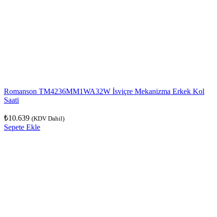
Romanson TM4236MM1WA32W İsviçre Mekanizma Erkek Kol
Saati
₺
10.639
(KDV Dahil)
Sepete Ekle