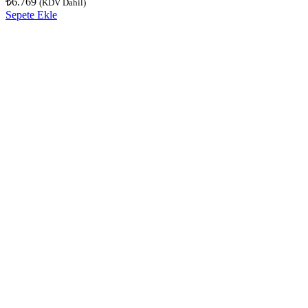
₺
6.769
(KDV Dahil)
Sepete Ekle