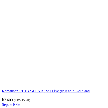
Romanson RL1B25LLNRAS5U İsviçre Kadın Kol Saati
₺
7.609
(KDV Dahil)
Sepete Ekle