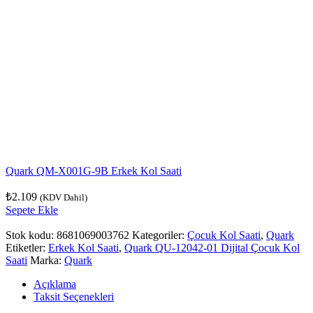
Quark QM-X001G-9B Erkek Kol Saati
₺
2.109
(KDV Dahil)
Sepete Ekle
Stok kodu:
8681069003762
Kategoriler:
Çocuk Kol Saati
,
Quark
Etiketler:
Erkek Kol Saati
,
Quark QU-12042-01 Dijital Çocuk Kol
Saati
Marka:
Quark
Açıklama
Taksit Seçenekleri