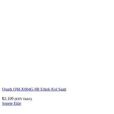
Quark QM-X004G-9B Erkek Kol Saati
₺
2.109
(KDV Dahil)
Sepete Ekle