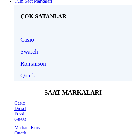
Tüm Saat Markaları
ÇOK SATANLAR
Casio
Swatch
Romanson
Quark
SAAT MARKALARI
Casio
Diesel
Fossil
Guess
Michael Kors
Quark