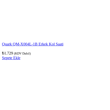
Quark QM-X004L-1B Erkek Kol Saati
₺
1.729
(KDV Dahil)
Sepete Ekle