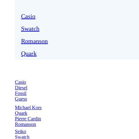
Casio
Swatch
Romanson
Quark
Casio
Diesel
Fossil
Guess
Michael Kors
Quark
Pierre Cardin
Romanson
Seiko
Swatch