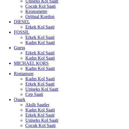
Uniseks Kol Saati
Çocuk Kol Saati
Kronometre
Orijinal Kordon
DIESEL
Erkek Kol Saati
FOSSIL
Erkek Kol Saati
Kadın Kol Saati
Guess
Erkek Kol Saati
Kadın Kol Saati
MICHAEL KORS
Kadın Kol Saati
Romanson
Kadın Kol Saati
Erkek Kol Saati
Uniseks Kol Saati
Cep Saati
Quark
Akıllı Saatler
Kadın Kol Saati
Erkek Kol Saati
Uniseks Kol Saati
Çocuk Kol Saati