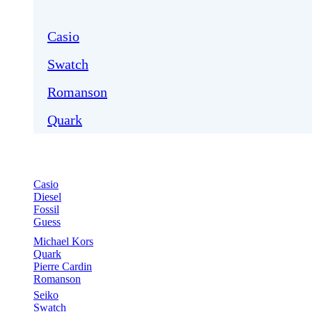
Casio
Swatch
Romanson
Quark
Casio
Diesel
Fossil
Guess
Michael Kors
Quark
Pierre Cardin
Romanson
Seiko
Swatch