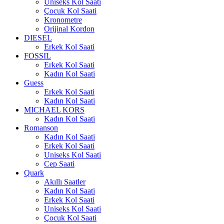
Uniseks Kol Saati
Çocuk Kol Saati
Kronometre
Orijinal Kordon
DIESEL
Erkek Kol Saati
FOSSIL
Erkek Kol Saati
Kadın Kol Saati
Guess
Erkek Kol Saati
Kadın Kol Saati
MICHAEL KORS
Kadın Kol Saati
Romanson
Kadın Kol Saati
Erkek Kol Saati
Uniseks Kol Saati
Cep Saati
Quark
Akıllı Saatler
Kadın Kol Saati
Erkek Kol Saati
Uniseks Kol Saati
Çocuk Kol Saati