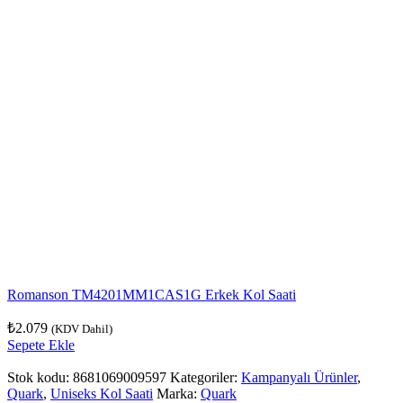
Romanson TM4201MM1CAS1G Erkek Kol Saati
₺
2.079
(KDV Dahil)
Sepete Ekle
Stok kodu:
8681069009597
Kategoriler:
Kampanyalı Ürünler
,
Quark
,
Uniseks Kol Saati
Marka:
Quark