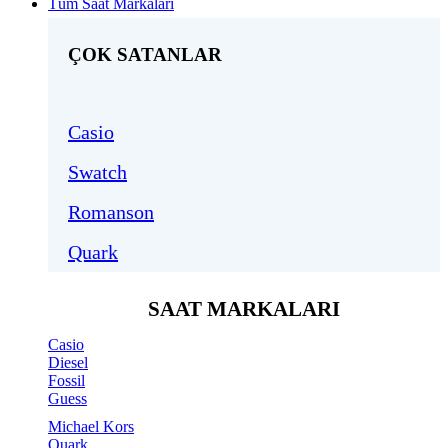
Tüm Saat Markaları
ÇOK SATANLAR
Casio
Swatch
Romanson
Quark
SAAT MARKALARI
Casio
Diesel
Fossil
Guess
Michael Kors
Quark