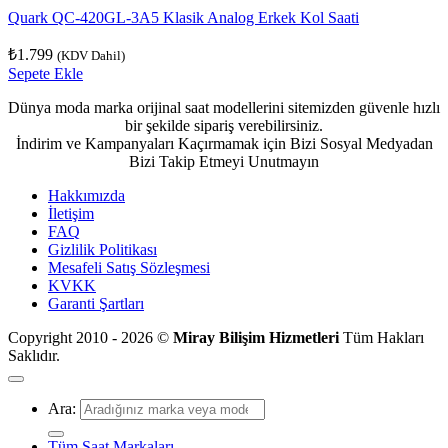
Quark QC-420GL-3A5 Klasik Analog Erkek Kol Saati
₺
1.799
(KDV Dahil)
Sepete Ekle
Dünya moda marka orijinal saat modellerini sitemizden güvenle hızlı
bir şekilde sipariş verebilirsiniz.
İndirim ve Kampanyaları Kaçırmamak için Bizi Sosyal Medyadan
Bizi Takip Etmeyi Unutmayın
Hakkımızda
İletişim
FAQ
Gizlilik Politikası
Mesafeli Satış Sözleşmesi
KVKK
Garanti Şartları
Copyright 2010 - 2026 ©
Miray Bilişim Hizmetleri
Tüm Hakları
Saklıdır.
Ara:
Tüm Saat Markaları