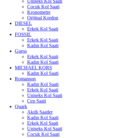
Uniseks Kol Saati
Çocuk Kol Saati
Kronometre
Orijinal Kordon
DIESEL
Erkek Kol Saati
FOSSIL
Erkek Kol Saati
Kadın Kol Saati
Guess
Erkek Kol Saati
Kadın Kol Saati
MICHAEL KORS
Kadın Kol Saati
Romanson
Kadın Kol Saati
Erkek Kol Saati
Uniseks Kol Saati
Cep Saati
Quark
Akıllı Saatler
Kadın Kol Saati
Erkek Kol Saati
Uniseks Kol Saati
Çocuk Kol Saati