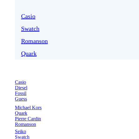
Casio
Swatch
Romanson
Quark
Casio
Diesel
Fossil
Guess
Michael Kors
Quark
Pierre Cardin
Romanson
Seiko
Swatch