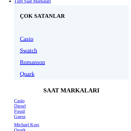
Tüm Saat Markaları
ÇOK SATANLAR
Casio
Swatch
Romanson
Quark
SAAT MARKALARI
Casio
Diesel
Fossil
Guess
Michael Kors
Quark