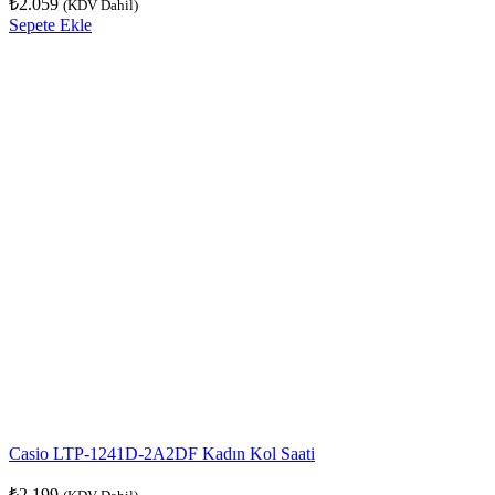
₺
2.059
(KDV Dahil)
Sepete Ekle
Casio LTP-1241D-2A2DF Kadın Kol Saati
₺
2.199