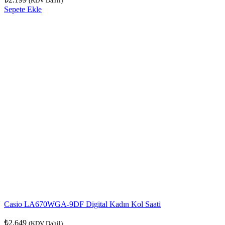
(KDV Dahil)
Sepete Ekle
Casio LA670WGA-9DF Digital Kadın Kol Saati
₺
2.649
(KDV Dahil)