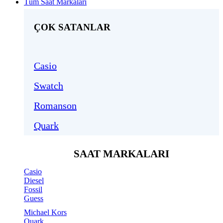
Tüm Saat Markaları
ÇOK SATANLAR
Casio
Swatch
Romanson
Quark
SAAT MARKALARI
Casio
Diesel
Fossil
Guess
Michael Kors
Quark