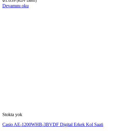
₺
1.639
(KDV Dahil)
Devamını oku
Stokta yok
Casio AE-1200WHB-3BVDF Digital Erkek Kol Saati