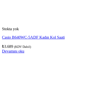
Stokta yok
Casio B640WC-5ADF Kadın Kol Saati
₺
3.689
(KDV Dahil)
Devamını oku