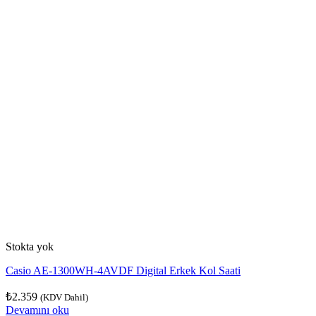
Stokta yok
Casio AE-1300WH-4AVDF Digital Erkek Kol Saati
₺
2.359
(KDV Dahil)
Devamını oku