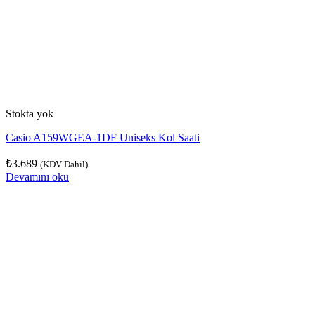
Stokta yok
Casio A159WGEA-1DF Uniseks Kol Saati
₺
3.689
(KDV Dahil)
Devamını oku