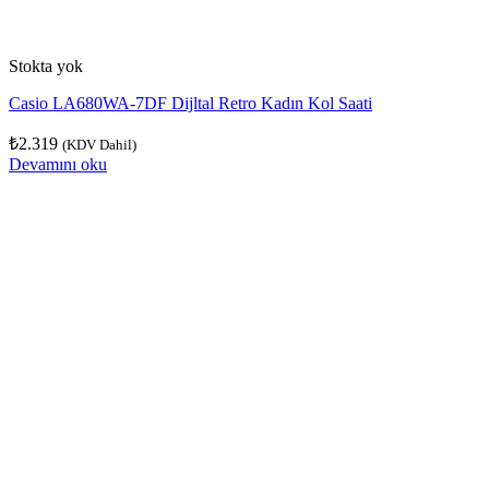
Stokta yok
Casio LA680WA-7DF Dijltal Retro Kadın Kol Saati
₺
2.319
(KDV Dahil)
Devamını oku