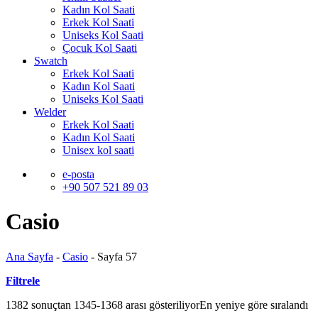
Kadın Kol Saati
Erkek Kol Saati
Uniseks Kol Saati
Çocuk Kol Saati
Swatch
Erkek Kol Saati
Kadın Kol Saati
Uniseks Kol Saati
Welder
Erkek Kol Saati
Kadın Kol Saati
Unisex kol saati
e-posta
+90 507 521 89 03
Casio
Ana Sayfa
-
Casio
-
Sayfa 57
Filtrele
1382 sonuçtan 1345-1368 arası gösteriliyor
En yeniye göre sıralandı