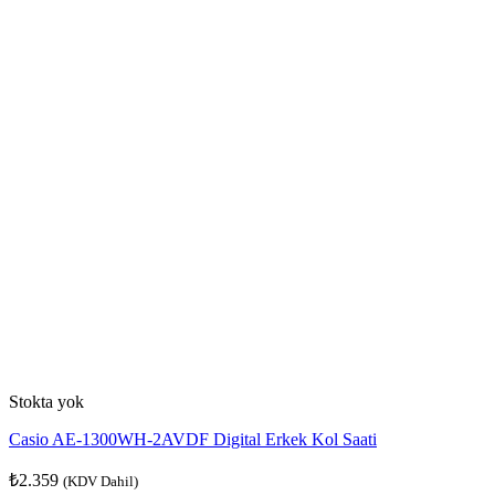
Stokta yok
Casio AE-1300WH-2AVDF Digital Erkek Kol Saati
₺
2.359
(KDV Dahil)