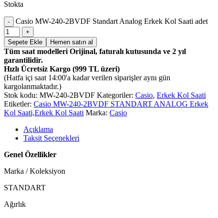
Stokta
Casio MW-240-2BVDF Standart Analog Erkek Kol Saati adet
Sepete Ekle
Hemen satın al
Tüm saat modelleri Orijinal, faturalı kutusunda ve 2 yıl
garantilidir.
Hızlı Ücretsiz Kargo (999 TL üzeri)
(Hatfa içi saat 14:00'a kadar verilen siparişler aynı gün
kargolanmaktadır.)
Stok kodu:
MW-240-2BVDF
Kategoriler:
Casio
,
Erkek Kol Saati
Etiketler:
Casio MW-240-2BVDF STANDART ANALOG Erkek
Kol Saati,Erkek Kol Saati
Marka:
Casio
Açıklama
Taksit Seçenekleri
Genel Özellikler
Marka / Koleksiyon
STANDART
Ağırlık