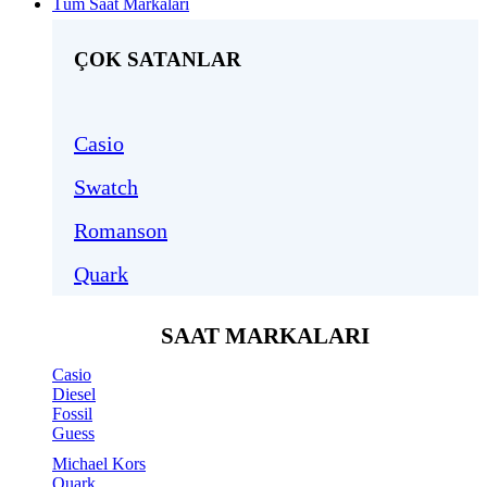
Tüm Saat Markaları
ÇOK SATANLAR
Casio
Swatch
Romanson
Quark
SAAT MARKALARI
Casio
Diesel
Fossil
Guess
Michael Kors
Quark