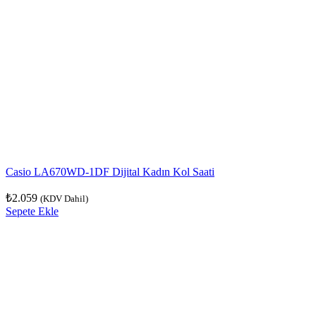
Casio LA670WD-1DF Dijital Kadın Kol Saati
₺
2.059
(KDV Dahil)
Sepete Ekle