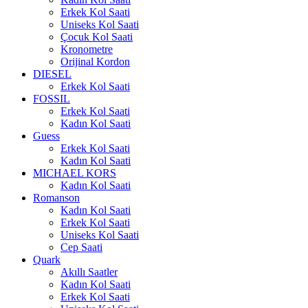
Erkek Kol Saati
Uniseks Kol Saati
Çocuk Kol Saati
Kronometre
Orijinal Kordon
DIESEL
Erkek Kol Saati
FOSSIL
Erkek Kol Saati
Kadın Kol Saati
Guess
Erkek Kol Saati
Kadın Kol Saati
MICHAEL KORS
Kadın Kol Saati
Romanson
Kadın Kol Saati
Erkek Kol Saati
Uniseks Kol Saati
Cep Saati
Quark
Akıllı Saatler
Kadın Kol Saati
Erkek Kol Saati