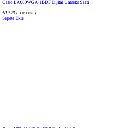
Casio LA680WGA-1BDF Dijital Uniseks Saati
₺
3.529
(KDV Dahil)
Sepete Ekle