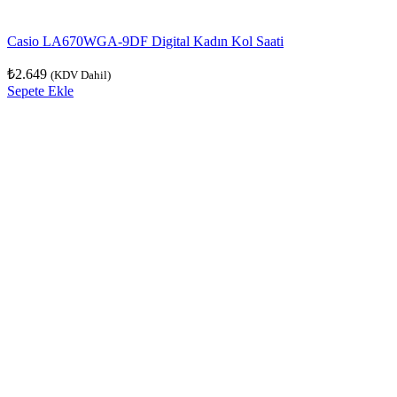
Casio LA670WGA-9DF Digital Kadın Kol Saati
₺
2.649
(KDV Dahil)
Sepete Ekle