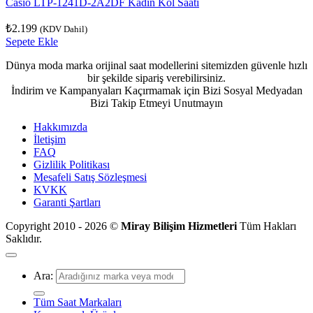
Casio LTP-1241D-2A2DF Kadın Kol Saati
₺
2.199
(KDV Dahil)
Sepete Ekle
Dünya moda marka orijinal saat modellerini sitemizden güvenle hızlı
bir şekilde sipariş verebilirsiniz.
İndirim ve Kampanyaları Kaçırmamak için Bizi Sosyal Medyadan
Bizi Takip Etmeyi Unutmayın
Hakkımızda
İletişim
FAQ
Gizlilik Politikası
Mesafeli Satış Sözleşmesi
KVKK
Garanti Şartları
Copyright 2010 - 2026 ©
Miray Bilişim Hizmetleri
Tüm Hakları
Saklıdır.
Ara:
Tüm Saat Markaları