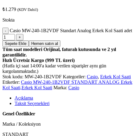
₺
1.279
(KDV Dahil)
Stokta
Casio MW-240-1B2VDF Standart Analog Erkek Kol Saati adet
Sepete Ekle
Hemen satın al
Tüm saat modelleri Orijinal, faturalı kutusunda ve 2 yıl
garantilidir.
Hızlı Ücretsiz Kargo (999 TL üzeri)
(Hatfa içi saat 14:00'a kadar verilen siparişler aynı gün
kargolanmaktadır.)
Stok kodu:
MW-240-1B2VDF
Kategoriler:
Casio
,
Erkek Kol Saati
Etiketler:
Casio MW-240-1B2VDF STANDART ANALOG Erkek
Kol Saati,Erkek Kol Saati
Marka:
Casio
Açıklama
Taksit Seçenekleri
Genel Özellikler
Marka / Koleksiyon
STANDART