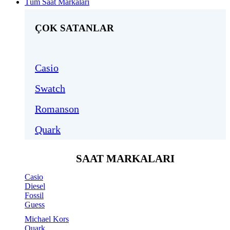
Tüm Saat Markaları
ÇOK SATANLAR
Casio
Swatch
Romanson
Quark
SAAT MARKALARI
Casio
Diesel
Fossil
Guess
Michael Kors
Quark