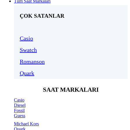
Tüm Saat Markaları
ÇOK SATANLAR
Casio
Swatch
Romanson
Quark
SAAT MARKALARI
Casio
Diesel
Fossil
Guess
Michael Kors
Quark