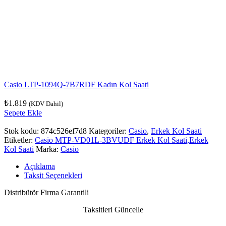
Casio LTP-1094Q-7B7RDF Kadın Kol Saati
₺
1.819
(KDV Dahil)
Sepete Ekle
Stok kodu:
874c526ef7d8
Kategoriler:
Casio
,
Erkek Kol Saati
Etiketler:
Casio MTP-VD01L-3BVUDF Erkek Kol Saati,Erkek
Kol Saati
Marka:
Casio
Açıklama
Taksit Seçenekleri
Distribütör Firma Garantili
Taksitleri Güncelle