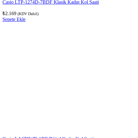
Casio LTP-1274D-7BDF Klasik Kadın Kol Saati
₺
2.169
(KDV Dahil)
Sepete Ekle