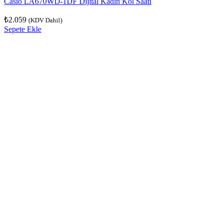
Casio LA670WD-1DF Dijital Kadın Kol Saati
₺
2.059
(KDV Dahil)
Sepete Ekle