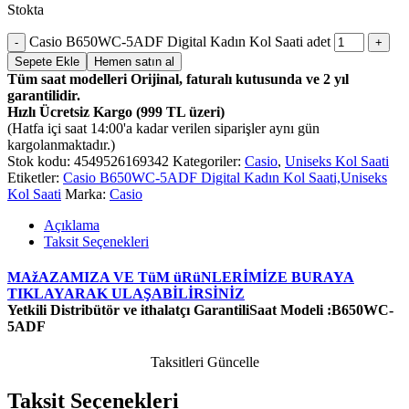
Stokta
Casio B650WC-5ADF Digital Kadın Kol Saati adet
Sepete Ekle
Hemen satın al
Tüm saat modelleri Orijinal, faturalı kutusunda ve 2 yıl
garantilidir.
Hızlı Ücretsiz Kargo (999 TL üzeri)
(Hatfa içi saat 14:00'a kadar verilen siparişler aynı gün
kargolanmaktadır.)
Stok kodu:
4549526169342
Kategoriler:
Casio
,
Uniseks Kol Saati
Etiketler:
Casio B650WC-5ADF Digital Kadın Kol Saati,Uniseks
Kol Saati
Marka:
Casio
Açıklama
Taksit Seçenekleri
MAžAZAMIZA VE TüM üRüNLERİMİZE BURAYA
TIKLAYARAK ULAŞABİLİRSİNİZ
Yetkili Distribütör ve ithalatçı GarantiliSaat Modeli :B650WC-
5ADF
Taksitleri Güncelle
Taksit Seçenekleri