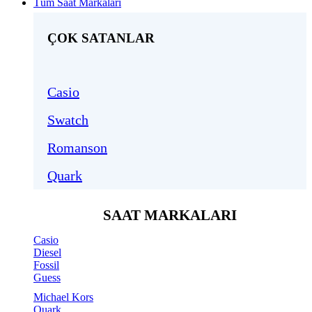
Tüm Saat Markaları
ÇOK SATANLAR
Casio
Swatch
Romanson
Quark
SAAT MARKALARI
Casio
Diesel
Fossil
Guess
Michael Kors
Quark